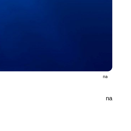
na
na