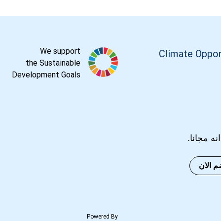
We support
Climate Oppor
the Sustainable
Development Goals
انه مجانا.
م الان
Powered By