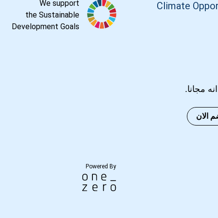
We support
Climate Oppor
the Sustainable
Development Goals
انه مجانا.
م الان
Powered By