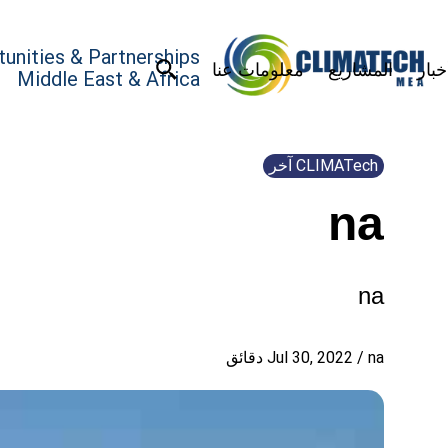
unities & Partnerships
خبار
المشاريع
معلومات عنا
Middle East & Africa
CLIMATech آخر
na
na
na
/
Jul 30, 2022
دقائق