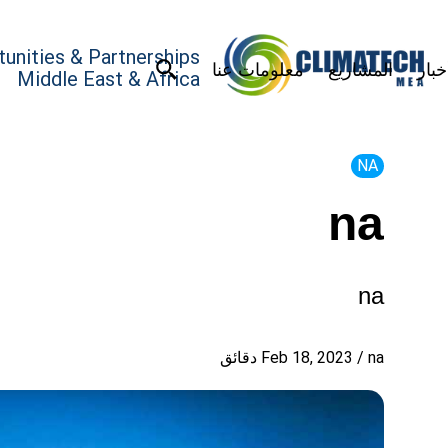
unities & Partnerships
خبار
المشاريع
معلومات عنا
Middle East & Africa
NA
na
na
na
/
Feb 18, 2023
دقائق