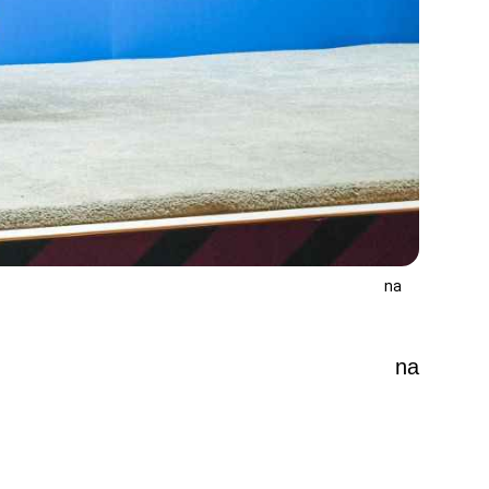
na
na