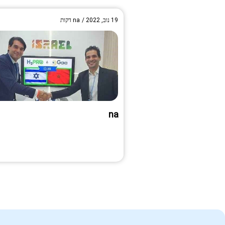
19 נוב, 2022
/
na
דקות
na