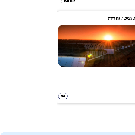
More
/
na
דקות
na