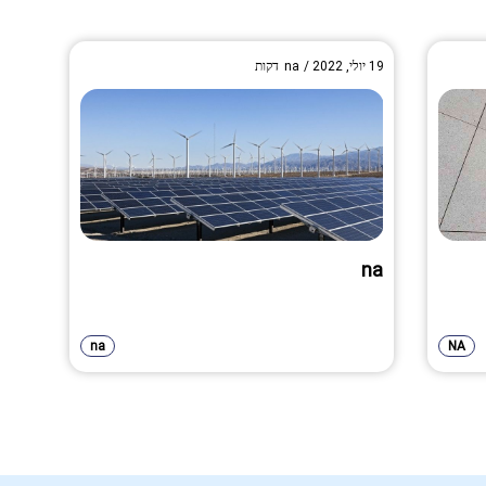
19 יולי, 2022
/
na
דקות
na
na
NA