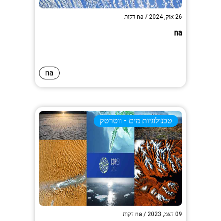
26 אוק, 2024
/
na
דקות
na
na
טכנולוגיות מים - ווטרטק
09 דצמ, 2023
/
na
דקות